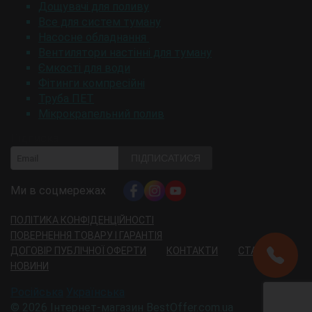
Дощувачі для поливу
Все для систем туману
Насосне обладнання
Вентилятори настінні для туману
Ємкості для води
Фітинги компресійні
Труба ПЕТ
Мікрокрапельний полив
Підписка
ПІДПИСАТИСЯ
Ми в соцмережах
ПОЛІТИКА КОНФІДЕНЦІЙНОСТІ
ПОВЕРНЕННЯ ТОВАРУ І ГАРАНТІЯ
ДОГОВІР ПУБЛІЧНОЇ ОФЕРТИ
КОНТАКТИ
СТАТТІ
НОВИНИ
Російська
Українська
© 2026
Інтернет-магазин BestOffer.com.ua