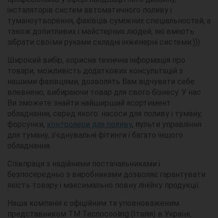
інсталяторів систем автоматичного поливу і
туманоутворення, фахівців суміжних спеціальностей, а
також допитливих і майстерних людей, які вміють
зібрати своїми руками складні інженерні системи:)))
Широкий вибір, корисна технічна інформація про
товари, можливість додаткових консультацій з
нашими фахівцями, дозволять Вам відчувати себе
впевнено, вибираючи товар для свого бізнесу. У нас
Ви зможете знайти найширший асортимент
обладнання, серед якого: насоси для поливу і туману,
форсунки
,
контролери для поливу
, п
ульти управління
для туману, з’єднувальні фітинги і багато іншого
обладнання.
Співпраця з надійними постачальниками і
безпосередньо з виробниками дозволяє гарантувати
якість товару і максимально повну лінійку продукції.
Наша компанія є офіційним та уповноваженим
представником TM Tecnocooling (Італія) в Україні,