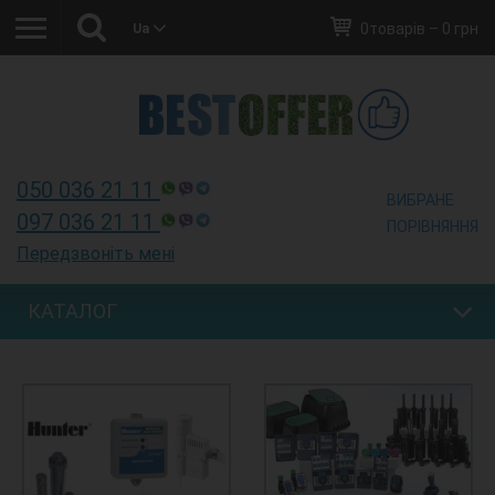
0товарів – 0 грн
Ua
Ua
050 036 21 11
ВИБРАНЕ
097 036 21 11
ПОРІВНЯННЯ
Передзвоніть мені
КАТАЛОГ