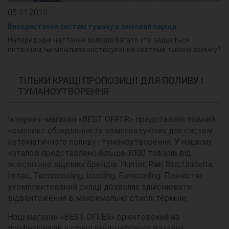
05.11.2019
Використання систем туману в зимовий період
Напередодні настання холодів багато хто задається
питанням, чи можливо застосування системи туману взимку?
ТІЛЬКИ КРАЩІ ПРОПОЗИЦІЇ ДЛЯ ПОЛИВУ І
ТУМАНОУТВОРЕННЯ
Інтернет-магазин «BEST OFFER» представляє повний
комплект обладнання та комплектуючих для систем
автоматичного поливу і туманоутворення. У нашому
каталозі представлено більше 3000 товарів від
всесвітньо відомих брендів: Hunter, Rain Bird, Unidelta,
Irritec, Тecnocooling, Icooling, Eurocooling. Повністю
укомплектований склад дозволяє здійснювати
відвантаження в максимально стислі терміни.
Наш магазин «BEST OFFER» орієнтований на
професіоналів у сфері ландшафтного дизайну,