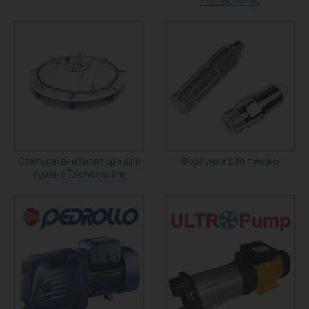
Tecnocooling
Стельові вентилятори для
Форсунки для туману
туману Tecnocooling