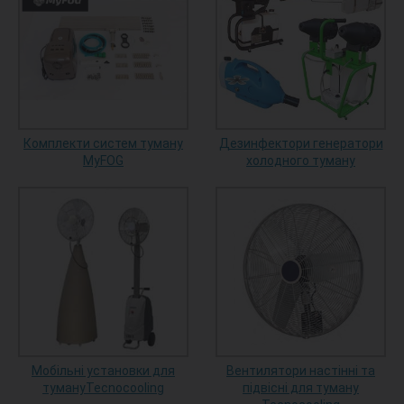
Комплекти систем туману
Дезинфектори генератори
MyFOG
холодного туману
Мобільні установки для
Вентилятори настінні та
тумануTecnocooling
підвісні для туману