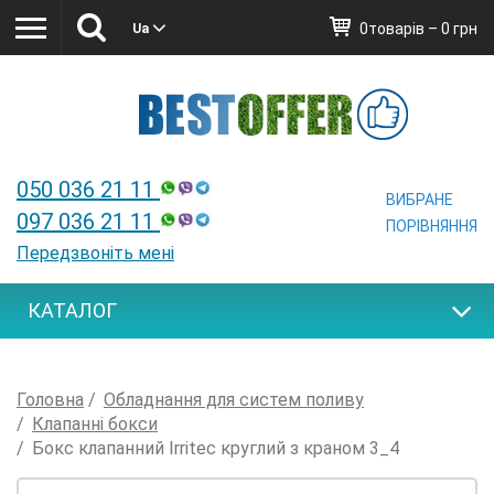
0товарів – 0 грн
Ua
Ua
050 036 21 11
ВИБРАНЕ
097 036 21 11
ПОРІВНЯННЯ
Передзвоніть мені
КАТАЛОГ
Головна
Обладнання для систем поливу
Клапанні бокси
Бокс клапанний Irritec круглий з краном 3_4