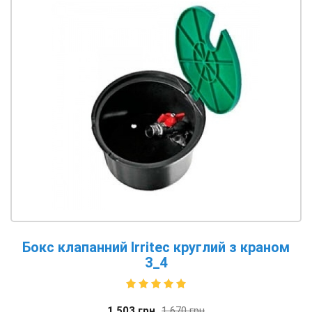
Бокс клапанний Irritec круглий з краном
3_4
1 503
грн
1 670
грн