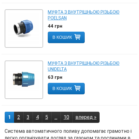
МУФТА З ВНУТРІШНЬОЮ РІЗЬБОЮ
POELSAN
44
грн
В КОШИК
МУФТА З ВНУТРІШНЬОЮ РІЗЬБОЮ
UNIDELTA
63
грн
В КОШИК
1
2
3
4
5
...
10
вперед »
Система автоматичного поливу допомагає грамотно і
легко організувати догляд за газоном та рослинами в