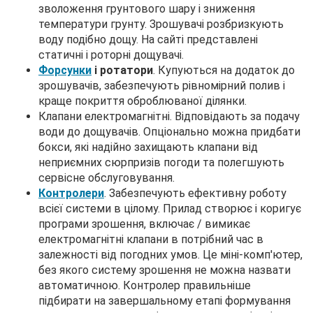
зволоження грунтового шару і зниження
температури грунту. Зрошувачі розбризкують
воду подібно дощу. На сайті представлені
статичні і роторні дощувачі.
Форсунки
і ротатори
. Купуються на додаток до
зрошувачів, забезпечують рівномірний полив і
краще покриття оброблюваної ділянки.
Клапани електромагнітні. Відповідають за подачу
води до дощувачів. Опціонально можна придбати
бокси, які надійно захищають клапани від
неприємних сюрпризів погоди та полегшують
сервісне обслуговування.
Контролери
. Забезпечують ефективну роботу
всієї системи в цілому. Прилад створює і коригує
програми зрошення, включає / вимикає
електромагнітні клапани в потрібний час в
залежності від погодних умов. Це міні-комп'ютер,
без якого систему зрошення не можна назвати
автоматичною. Контролер правильніше
підбирати на завершальному етапі формування