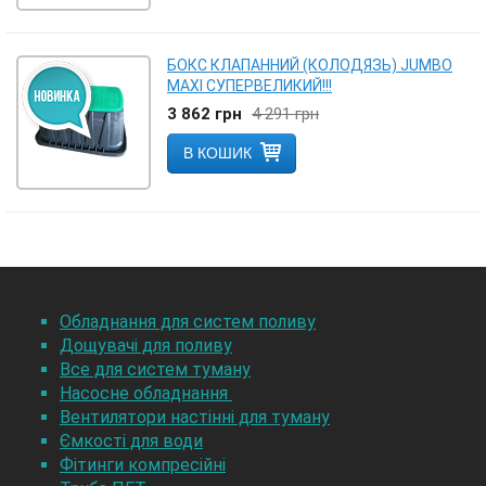
БОКС КЛАПАННИЙ (КОЛОДЯЗЬ) JUMBO
MAXI СУПЕРВЕЛИКИЙ!!!
3 862
грн
4 291
грн
В КОШИК
Обладнання для систем поливу
Дощувачі для поливу
Все для систем туману
Насосне обладнання
Вентилятори настінні для туману
Ємкості для води
Фітинги компресійні