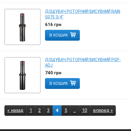
ДОЩУВАЧ РОТОРНИЙ ВИСУВНИЙ RAIN
S075 3/4"
616
грн
В КОШИК
ДОЩУВАЧ РОТОРНИЙ ВИСУВНИЙ PGP-
ADJ
740
грн
В КОШИК
« назад
1
2
3
4
5
...
10
вперед »