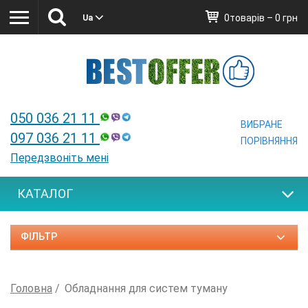
0товарів – 0 грн
Ua
Ua
050 036 21 11
ВИБРАНЕ
097 036 21 11
ПОРІВНЯННЯ
Передзвоніть мені
КАТАЛОГ
ФІЛЬТР
Головна
Обладнання для систем туману