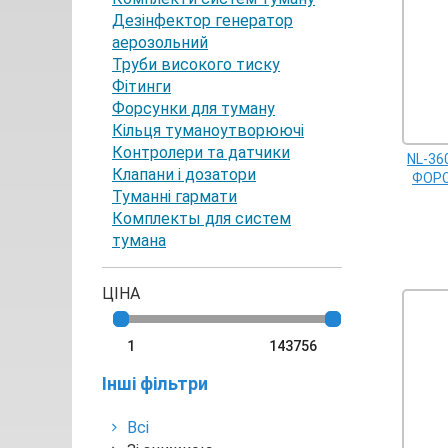
Дезінфектор генератор
аерозольний
Труби високого тиску
Фітинги
Форсунки для туману
Кільця туманоутворюючі
Контролери та датчики
NL-36
Клапани і дозатори
ФОРСУ
Туманні гармати
Комплекты для систем
тумана
ЦІНА
Інші фільтри
Всі