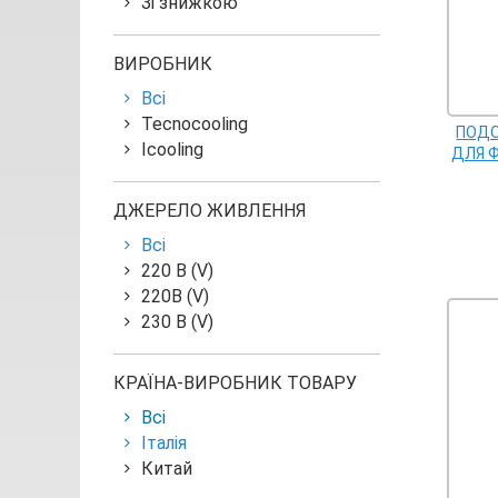
Зі знижкою
ВИРОБНИК
Всі
Tecnocooling
ПОДО
Icooling
ДЛЯ Ф
ДЖЕРЕЛО ЖИВЛЕННЯ
Всі
220 В (V)
220В (V)
230 В (V)
КРАЇНА-ВИРОБНИК ТОВАРУ
Всі
Італія
Китай