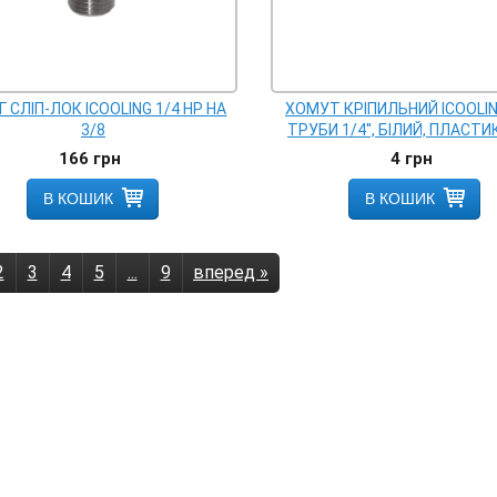
Г СЛІП-ЛОК ICOOLING 1/4 НР НА
ХОМУТ КРІПИЛЬНИЙ ICOOLI
3/8
ТРУБИ 1/4'', БІЛИЙ, ПЛАСТ
166
грн
4
грн
В КОШИК
В КОШИК
2
3
4
5
...
9
вперед »