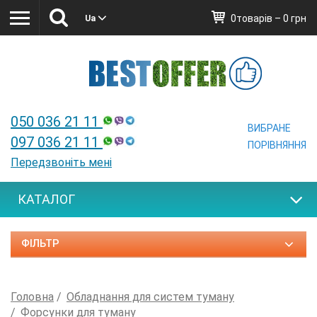
0товарів – 0 грн
Ua
Ua
050 036 21 11
ВИБРАНЕ
097 036 21 11
ПОРІВНЯННЯ
Передзвоніть мені
КАТАЛОГ
ФІЛЬТР
Головна
Обладнання для систем туману
Форсунки для туману