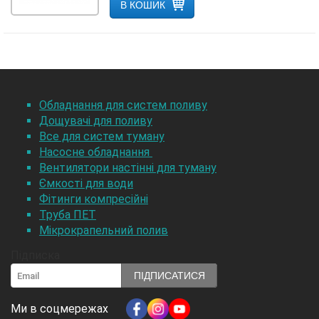
В КОШИК
Обладнання для систем поливу
Дощувачі для поливу
Все для систем туману
Насосне обладнання
Вентилятори настінні для туману
Ємкості для води
Фітинги компресійні
Труба ПЕТ
Мікрокрапельний полив
Підписка
ПІДПИСАТИСЯ
Ми в соцмережах