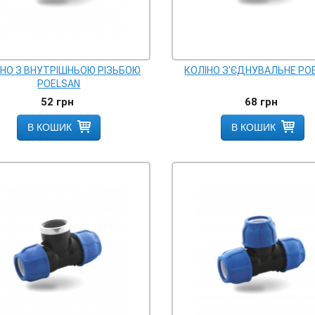
ІНО З ВНУТРІШНЬОЮ РІЗЬБОЮ
КОЛІНО З'ЄДНУВАЛЬНЕ PO
POELSAN
52
грн
68
грн
В КОШИК
В КОШИК