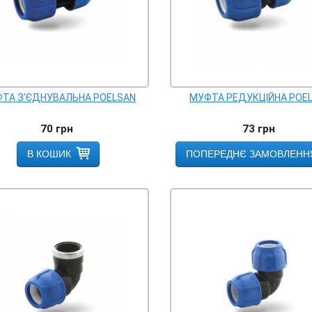
ТА З'ЄДНУВАЛЬНА POELSAN
МУФТА РЕДУКЦІЙНА POE
70
грн
73
грн
В КОШИК
ПОПЕРЕДНЄ ЗАМОВЛЕНН