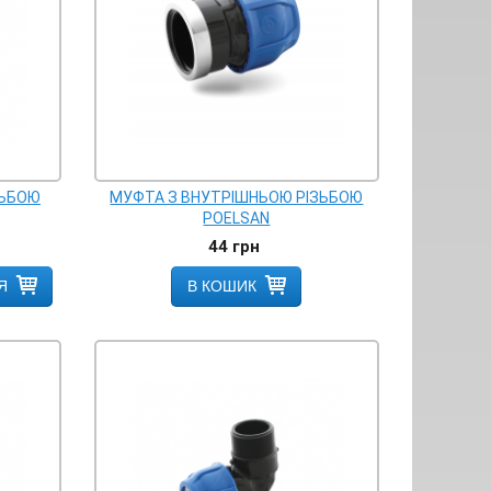
ЗЬБОЮ
МУФТА З ВНУТРІШНЬОЮ РІЗЬБОЮ
POELSAN
44
грн
Я
В КОШИК