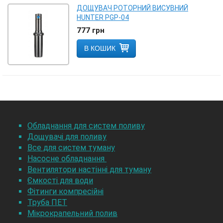
ДОЩУВАЧ РОТОРНИЙ ВИСУВНИЙ
HUNTER PGP-04
777
грн
В КОШИК
Обладнання для систем поливу
Дощувачі для поливу
Все для систем туману
Насосне обладнання
Вентилятори настінні для туману
Ємкості для води
Фітинги компресійні
Труба ПЕТ
Мікрокрапельний полив