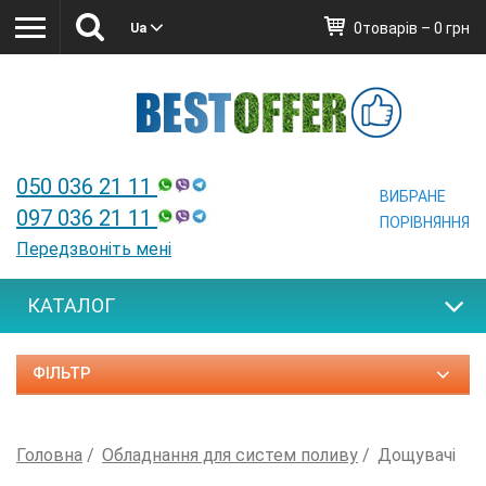
0товарів – 0 грн
Ua
Ua
050 036 21 11
ВИБРАНЕ
097 036 21 11
ПОРІВНЯННЯ
Передзвоніть мені
КАТАЛОГ
ФІЛЬТР
Головна
Обладнання для систем поливу
Дощувачі