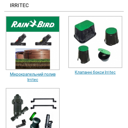
IRRITEC
Клапанні бокси Irritec
Мікрокрапельний полив
Irritec