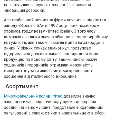
поліпшувалися існуючі технології і з'являлися
інноваційні розробки.
Але глобальний розвиток фірми почався з відкриття
заводу «Siberline SA» в 1997 році, який незабаром
отримав горду назву «Irritec Iberia». З того часу
компанія не тільки значно збільшила свою виробничу
потужність, але також і змогла вийти на закордонні
ринки. У різних точках земної кулі поступово
відкривалися дочірні компанії, поширюючи свою
продукцію по всьому світу. Таким чином, безліч
садівників і городників отримали можливість
використовувати якісні системи крапельного
зрошення від італійського виробника.
Асортимент
Мікрокрапельний полив Irritec
дозволяє значно
заощадити час, подаючи воду прямо до коріння
рослин. На нашому сайті представлені крапельниці
регульовані, а також стійки з крапельницею в зборі.