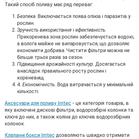
Такий спосіб поливу має ряд переваг:
Безпека
. Виключається поява опіків і паразитів у
рослин.
Зручність використання і ефективність
.
Прикоренева зона рослин забезпечується водою,
а волога майже не випаровується, що дозволяє
економити добрива. Чистити фільтри можна не
більше трьох разів за сезон.
Підвищення врожайності культур
. Досягається
внаслідок правильного росту рослин і
кореневищ.
4
. Економічність.
Вода витрачається у мінімальній
кількості.
Аксесуари для поливу Irritec
- це категорія товарів, в
яку включені дискові фільтри, водорозбірні колонки та
ключі до них, а також коліна до ключів водорозбірних
колонок.
Клапанні бокси Irritec
дозволяють швидко отримати