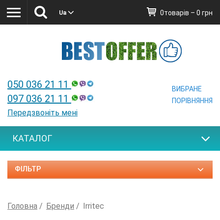
0товарів – 0 грн
Ua
Ua
050 036 21 11
ВИБРАНЕ
097 036 21 11
ПОРІВНЯННЯ
Передзвоніть мені
КАТАЛОГ
ФІЛЬТР
Головна
Бренди
Irritec