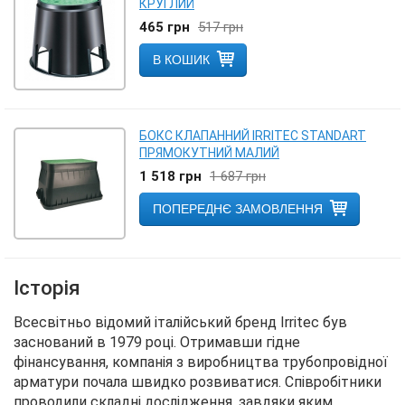
КРУГЛИЙ
465
грн
517
грн
В КОШИК
БОКС КЛАПАННИЙ IRRITEC STANDART
ПРЯМОКУТНИЙ МАЛИЙ
1 518
грн
1 687
грн
ПОПЕРЕДНЄ ЗАМОВЛЕННЯ
Історія
Всесвітньо відомий італійський бренд Irritec був
заснований в 1979 році. Отримавши гідне
фінансування, компанія з виробництва трубопровідної
арматури почала швидко розвиватися. Співробітники
проводили складні дослідження, завдяки яким