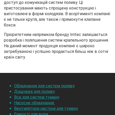
доступ до комунікацій систем поливу. Ці
пристосування мають спрощену конструкцію і
виготовлені в формі колодязів. В асортименті компанії
є не тільки круглі, але також і прямокутні клапанні
бокси.
Пріоритетним напрямком бренду Irritec залишається
розробка і поліпшення систем крапельного зрошення.
На даний момент продукція компанії є широко
затребуваною і успішно продається більш ніж в сотні
країн світу.
Обладнання для систем поливу
Дощувачі для поливу
Все для систем туману
Насосне обладнання
Вентилятори настінні для туману
Ємкості для води