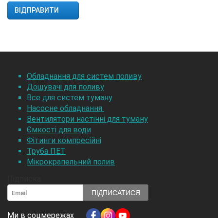
Обладнання для систем поливу
Дощувачі для поливу
Все для систем туману
Насосне обладнання
Вентилятори настінні для туману
Ємкості для води
Фітинги компресійні
Труба ПЕТ
Мікрокрапельний полив
Підписка
ПІДПИСАТИСЯ
Ми в соцмережах