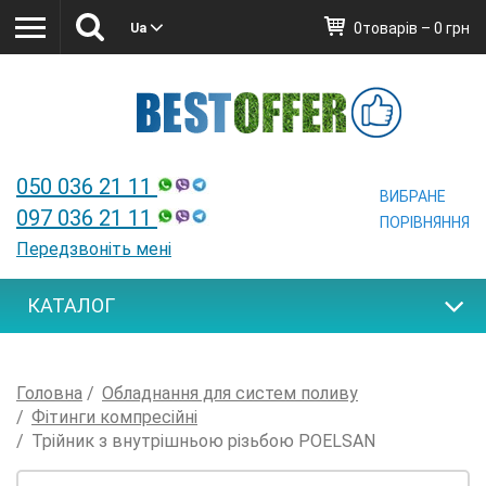
0товарів – 0 грн
Ua
Ua
050 036 21 11
ВИБРАНЕ
097 036 21 11
ПОРІВНЯННЯ
Передзвоніть мені
КАТАЛОГ
Головна
Обладнання для систем поливу
Фітинги компресійні
Трійник з внутрішньою різьбою POELSAN