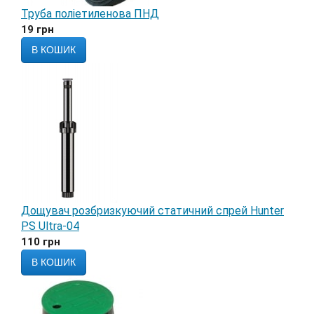
Труба поліетиленова ПНД
19
грн
В КОШИК
Дощувач розбризкуючий статичний спрей Hunter
PS Ultra-04
110
грн
В КОШИК