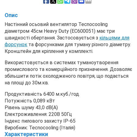
Опис
Настінний осьовий вентилятор Tecnocooling
діаметром 45см Heavy Duty (EC600051) має три
швидкості обертання. Застосовується з
кільцями для
форсунок
та форсунками для туману різного діаметру.
Кронштейн для кріплення у комплекті.
Використовується в системах туманоутворення
промислового та комерційного призначення. Дозволяє
збільшити потік охолодженого повітря, що подається
на площі до 30м.кв.
Продуктивність 6400 м.куб./год.
Потужність 0,089 кВт
Рівень шуму 43,0 dB(A)
Електроживлення: 220В 50Гц
Індекс пилового захисту IP-65
Виробник: Tecnocooling (Італія)
Характеристики