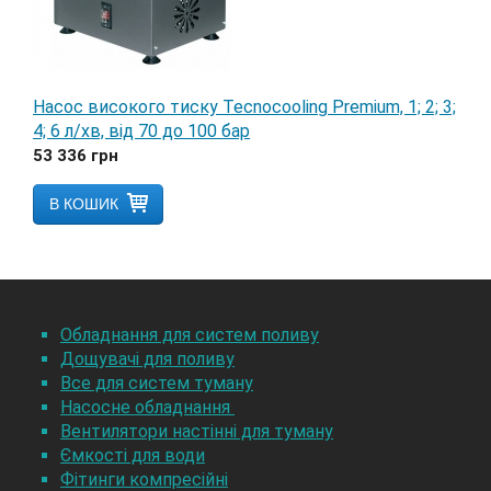
Насос високого тиску Tecnocooling Premium, 1; 2; 3;
4; 6 л/хв, від 70 до 100 бар
53 336
грн
В КОШИК
Обладнання для систем поливу
Дощувачі для поливу
Все для систем туману
Насосне обладнання
Вентилятори настінні для туману
Ємкості для води
Фітинги компресійні