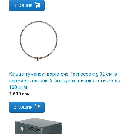
В КОШИК
Кільце туманоутворююче Tecnocooling 32 см із
нержав. сталі для 5 форсунок, високого тиску до
100 атм.
2 600
грн
В КОШИК