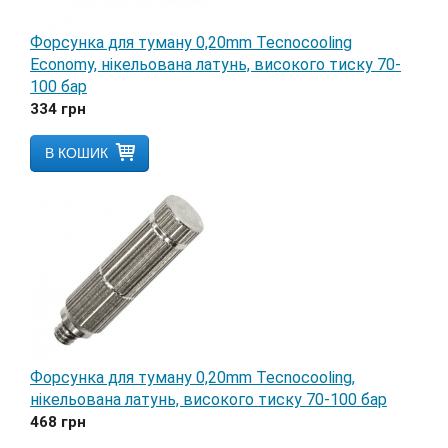
Форсунка для туману 0,20mm Tecnocooling
Economy, нікельована латунь, високого тиску 70-
100 бар
334
грн
В КОШИК
Форсунка для туману 0,20mm Tecnocooling,
нікельована латунь, високого тиску 70-100 бар
468
грн