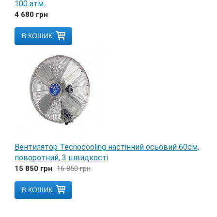
100 атм.
4 680
грн
В КОШИК
Вентилятор Tecnocooling настінний осьовий 60см,
поворотний, 3 швидкості
15 850
грн
16 850
грн
В КОШИК