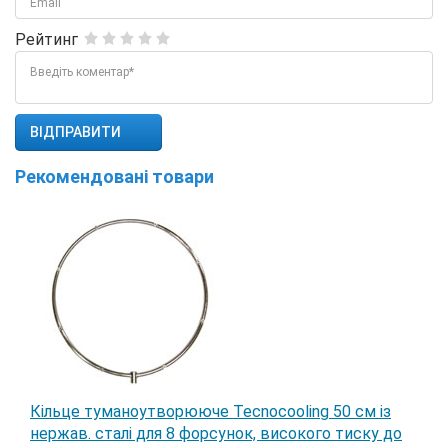
Email
Рейтинг
Введіть коментар*
Рекомендовані товари
Кільце туманоутворююче Tecnocooling 50 см із
нержав. сталі для 8 форсунок, високого тиску до