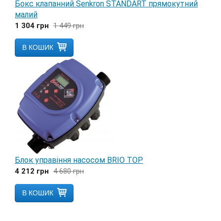
Бокс клапанний Senkron STANDART прямокутний
малий
1 304
грн
1 449
грн
В КОШИК
Блок управіння насосом BRIO TOP
4 212
грн
4 680
грн
В КОШИК