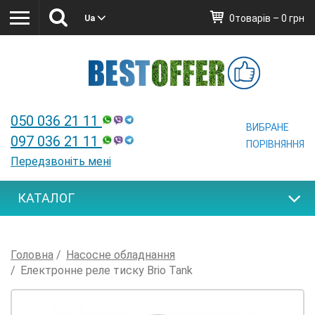
0товарів – 0 грн
Ua
Ua
050 036 21 11
ВИБРАНЕ
097 036 21 11
ПОРІВНЯННЯ
Передзвоніть мені
КАТАЛОГ
Головна
Насосне обладнання
Електронне реле тиску Brio Tank