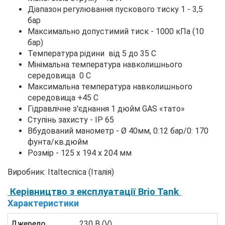
Діапазон регулювання пускового тиску 1 - 3,5
бар
Максимально допустимий тиск - 1000 кПа (10
бар)
Температура рідини від 5 до 35 С
Мінімальна температура навколишнього
середовища 0 С
Максимальна температура навколишнього
середовища +45 С
Гідравлічне з'єднання 1 дюйм GAS «тато»
Ступінь захисту - ІР 65
Вбудований манометр - Ø 40мм, 0:12 бар/0: 170
фунта/кв.дюйм
Розмір - 125 х 194 х 204 мм
Виробник: Italtecnica (Італія)
Керівництво з експлуатації Brio Tank
Характеристики
Джерело
230 В (V)