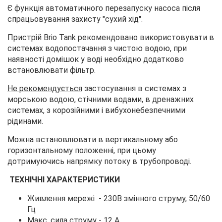
Є функція автоматичного перезапуску насоса після
спрацьовування захисту "сухий хід".
Пристрій Brio Tank рекомендовано використовувати в
системах водопостачання з чистою водою, при
наявності домішок у воді необхідно додатково
встановлювати фільтр.
Не рекомендується
застосування в системах з
морською водою, стічними водами, в дренажних
системах, з корозійними і вибухонебезпечними
рідинами.
Можна встановлювати в вертикальному або
горизонтальному положенні, при цьому
дотримуючись напрямку потоку в трубопроводі.
ТЕХНІЧНІ ХАРАКТЕРИСТИКИ
Живлення мережі - 230В змінного струму, 50/60
Гц
Макс. сила струму - 12 А