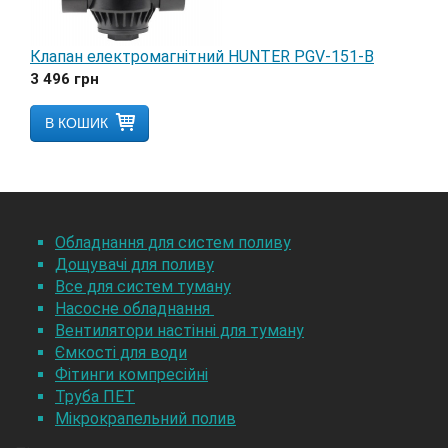
Клапан електромагнітний HUNTER PGV-151-B
3 496
грн
В КОШИК
Обладнання для систем поливу
Дощувачі для поливу
Все для систем туману
Насосне обладнання
Вентилятори настінні для туману
Ємкості для води
Фітинги компресійні
Труба ПЕТ
Мікрокрапельний полив