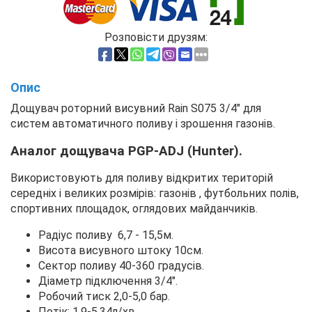
Розповісти друзям:
Опис
Дощувач роторний висувний Rain S075 3/4" для
систем автоматичного поливу і зрошення газонів.
Аналог дощувача PGP-ADJ (Hunter).
Використовують для поливу відкритих територій
середніх і великих розмірів: газонів , футбольних полів,
спортивних площадок, оглядових майданчиків.
Радіус поливу 6,7 - 15,5м.
Висота висувного штоку 10см.
Сектор поливу 40-360 градусів.
Діаметр підключення 3/4".
Робочий тиск 2,0-5,0 бар.
Потік: 1,9-5,34л/хв.