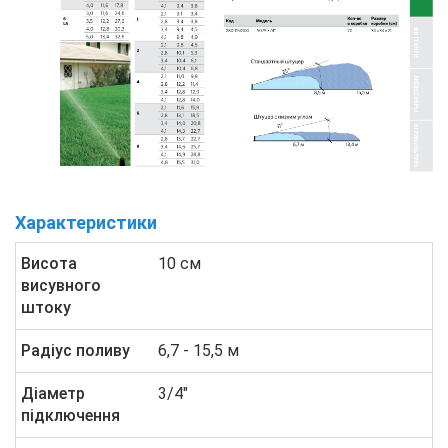
Характеристики
Висота
10 см
висувного
штоку
Радіус поливу
6,7 - 15,5 м
Діаметр
3/4"
підключення